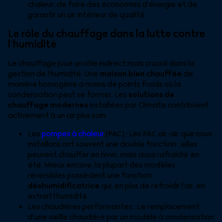
chaleur, de faire des économies d’énergie et de
garantir un air intérieur de qualité.
Le rôle du chauffage dans la lutte contre
l’humidité
Le chauffage joue un rôle indirect mais crucial dans la
gestion de l’humidité. Une
maison bien chauffée
de
manière homogène a moins de points froids où la
condensation peut se former. Les
solutions de
chauffage modernes
installées par Climatix contribuent
activement à un air plus sain.
Les
pompes à chaleur
(PAC) : Les PAC air-air que nous
installons ont souvent une double fonction : elles
peuvent chauffer en hiver, mais aussi rafraîchir en
été. Mieux encore, la plupart des modèles
réversibles possèdent une fonction
déshumidificatrice
qui, en plus de refroidir l’air, en
extrait l’humidité.
Les chaudières performantes : Le remplacement
d’une vieille chaudière par un modèle à condensation