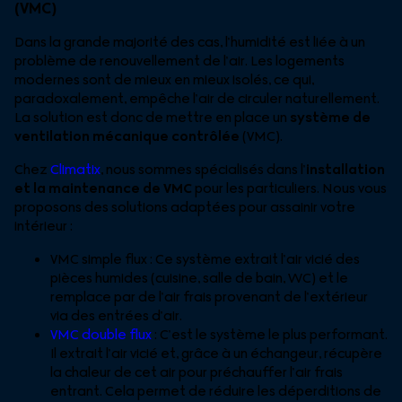
(VMC)
Dans la grande majorité des cas, l’humidité est liée à un
problème de renouvellement de l’air. Les logements
modernes sont de mieux en mieux isolés, ce qui,
paradoxalement, empêche l’air de circuler naturellement.
La solution est donc de mettre en place un
système de
ventilation mécanique contrôlée
(VMC).
Chez
Climatix
, nous sommes spécialisés dans l’
installation
et la maintenance de VMC
pour les particuliers. Nous vous
proposons des solutions adaptées pour assainir votre
intérieur :
VMC simple flux : Ce système extrait l’air vicié des
pièces humides (cuisine, salle de bain, WC) et le
remplace par de l’air frais provenant de l’extérieur
via des entrées d’air.
VMC double flux
: C’est le système le plus performant.
Il extrait l’air vicié et, grâce à un échangeur, récupère
la chaleur de cet air pour préchauffer l’air frais
entrant. Cela permet de réduire les déperditions de