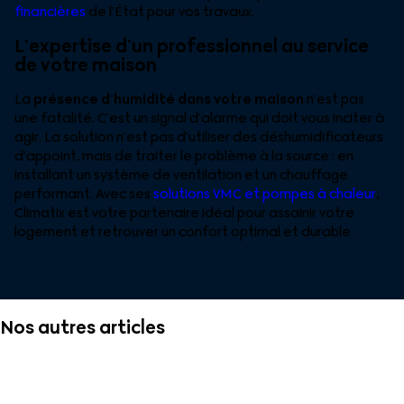
financières
de l’État pour vos travaux.
L’expertise d’un professionnel au service
de votre maison
La
présence d’humidité dans votre maison
n’est pas
une fatalité. C’est un signal d’alarme qui doit vous inciter à
agir. La solution n’est pas d’utiliser des déshumidificateurs
d’appoint, mais de traiter le problème à la source : en
installant un système de ventilation et un chauffage
performant. Avec ses
solutions VMC et pompes à chaleur
,
Climatix est votre partenaire idéal pour assainir votre
logement et retrouver un confort optimal et durable.
Nos autres articles