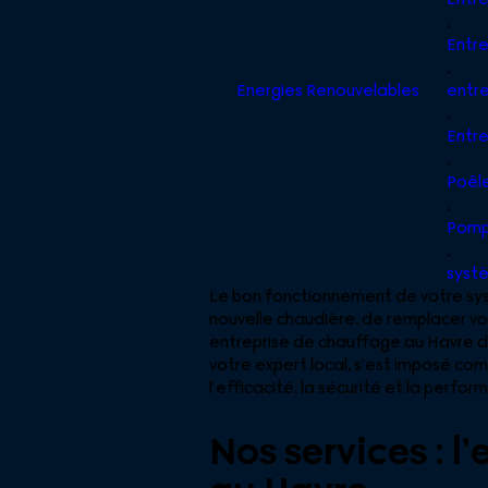
,
Entre
,
Energies Renouvelables
entre
,
Entr
,
Poêle
,
Pomp
,
syst
Le bon fonctionnement de votre syst
nouvelle chaudière, de remplacer vot
entreprise de chauffage au Havre de
votre expert local, s’est imposé co
l’efficacité, la sécurité et la perfor
Nos services : 