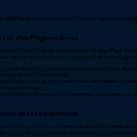
e certifiée
et reconnue, nous proposons une expertise complète,
èmes de chauffage modernes
construction, le
choix de votre système de chauffage
est un
ure solution, en fonction de votre logement, de votre budget et
ogiques et économiques, les PAC sont la solution d’avenir. Nous 
ment pour un rendement maximal.
ui préfèrent rester au gaz, nous installons des modèles à conde
conomies d’énergie.
haleur conviviale et une solution économique, nous posons des po
.
tenance de vos équipements
ur garantir la longévité et la performance de votre système de 
les obligations légales (comme l’entretien annuel des chaudière