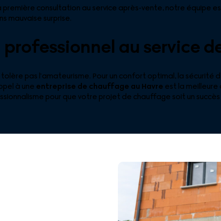
 la première consultation au service après-vente, notre équipe e
ans mauvaise surprise.
n professionnel au service d
olère pas l’amateurisme. Pour un confort optimal, la sécurité de
appel à une
entreprise de chauffage au Havre
est la meilleure 
essionnalisme pour que votre projet de chauffage soit un succès 