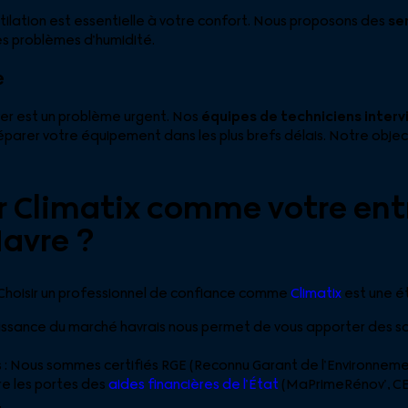
ilation est essentielle à votre confort. Nous proposons des
se
 les problèmes d’humidité.
e
ver est un problème urgent. Nos
équipes de techniciens inter
éparer votre équipement dans les plus brefs délais. Notre objec
r Climatix comme votre ent
avre ?
Choisir un professionnel de confiance comme
Climatix
est une ét
aissance du marché havrais nous permet de vous apporter des so
ns : Nous sommes certifiés RGE (Reconnu Garant de l’Environneme
re les portes des
aides financières de l’État
(MaPrimeRénov’, CEE
.