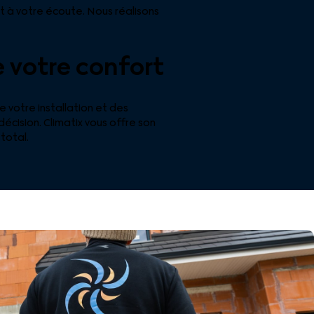
st à votre écoute. Nous réalisons
e votre confort
 votre installation et des
décision. Climatix vous offre son
total.