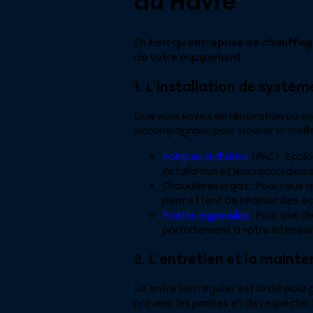
au Havre
En tant qu’
entreprise de chauffag
de votre équipement.
1. L’installation de syst
Que vous soyez en rénovation ou en 
accompagnons pour trouver la meille
Pompes à chaleur
(PAC) : Écol
installation et leur raccorde
Chaudières à gaz : Pour ceux q
permettent de réaliser des é
Poêles à granulés
: Pour une c
parfaitement à votre intérieur
2. L’entretien et la main
Un entretien régulier est la clé po
prévenir les pannes et de respecter 