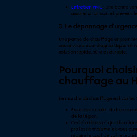
Entretien VMC
:
Une bonne vent
assurer un air sain et prévenir
3. Le dépannage d’urgenc
Une panne de chauffage en plein hi
ses environs pour diagnostiquer et r
solution rapide, sûre et durable.
Pourquoi choisi
chauffage au H
Le marché du chauffage est vaste. 
Expertise locale : Notre conn
de la région.
Certifications et qualificatio
professionnalisme et vous ouv
réduire le coût de votre projet