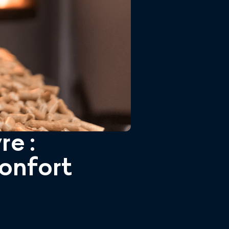
re :
confort