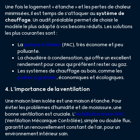
Une fois le logement « étanche » et les pertes de chaleur
minimisées, il est temps de s’attaquer au
système de
chauffage
. Un audit préalable permet de choisir le
modèle le plus adapté à vos besoins réduits. Les solutions
les plus courantes sont :
La
pompe à chaleur
(PAC), très économe et peu
polluante.
La chaudière à condensation, qui offre un excellent
rendement pour ceux qui préfèrent rester au gaz.
Les systèmes de chauffage au bois, comme les
poêles à granulés
, économiques et écologiques.
4. L’importance de la ventilation
Une maison bien isolée est une maison étanche. Pour
éviter les problèmes d’humidité et de moisissure, une
bonne ventilation est cruciale. L’
installation d’une VMC
(Ventilation Mécanique Contrôlée), simple ou double flux,
garantit un renouvellement constant de l’air, pour un
environnement intérieur sain.