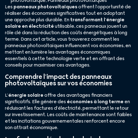
photovoltaïque
,
Panneaux photovoltaïques
Les
panneaux photovoltaïques
offrent l’opportunité de
réaliser des économies significatives tout en adoptant
une approche plus durable. En
transformant l’énergie
solaire en électricité
utilisable, ces panneaux jouent un
rôle clé dans la réduction des coûts énergétiques à long
terme. Dans cet article, vous trouverez comment les
panneaux photovoltaïques influencent vos économies, en
mettant en lumière les avantages économiques
essentiels à cette technologie verte et en offrant des
conseils pour maximiser ces avantages.
Comprendre l’impact des panneaux
photovoltaïques sur vos économies
L’
énergie solaire
offre des avantages financiers
significatifs. Elle génère des
économies à long terme
en
réduisant les factures d’électricité, permettant le retour
sur investissement. Les coûts de maintenance sont faibles
et les incitations gouvernementales renforcent encore
son attrait économique.