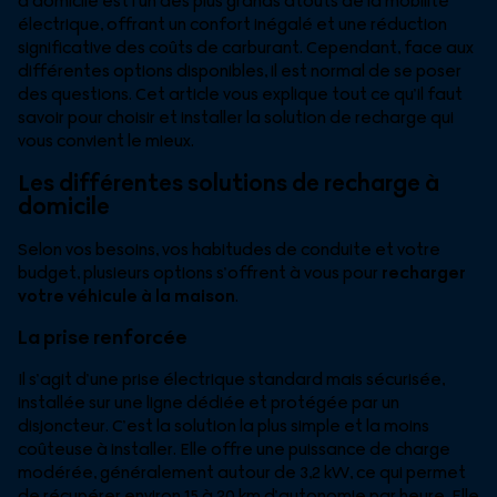
à domicile est l’un des plus grands atouts de la mobilité
électrique, offrant un confort inégalé et une réduction
significative des coûts de carburant. Cependant, face aux
différentes options disponibles, il est normal de se poser
des questions. Cet article vous explique tout ce qu’il faut
savoir pour choisir et installer la solution de recharge qui
vous convient le mieux.
Les différentes solutions de recharge à
domicile
Selon vos besoins, vos habitudes de conduite et votre
budget, plusieurs options s’offrent à vous pour
recharger
votre véhicule à la maison
.
La prise renforcée
Il s’agit d’une prise électrique standard mais sécurisée,
installée sur une ligne dédiée et protégée par un
disjoncteur. C’est la solution la plus simple et la moins
coûteuse à installer. Elle offre une puissance de charge
modérée, généralement autour de 3,2 kW, ce qui permet
de récupérer environ 15 à 20 km d’autonomie par heure. Elle