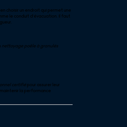
en choisir un endroit qui permet une
e le conduit d’évacuation. Il faut
igueur.
n
nettoyage poêle à granulés
onnel certifié
pour assurer leur
 maintenir la performance