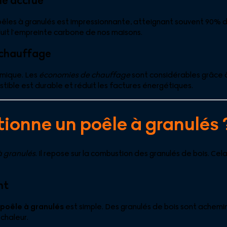
ue accrue
êles à granulés est impressionnante, atteignant souvent 90% 
uit l’empreinte carbone de nos maisons.
 chauffage
omique. Les
économies de chauffage
sont considérables grâce à 
ble est durable et réduit les factures énergétiques.
onne un poêle à granulés 
à granulés
. Il repose sur la combustion des granulés de bois. Cel
nt
poêle à granulés
est simple. Des granulés de bois sont achemi
 chaleur.