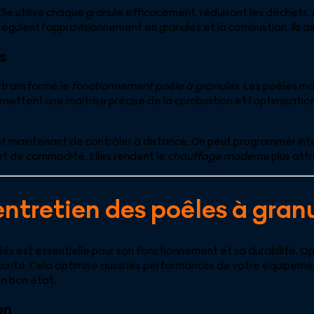
le utilise chaque granule efficacement, réduisant les déchets. A
régulent l’approvisionnement en granulés et la combustion. Ils 
s
 transformé le
fonctionnement poêle à granulés
. Les poêles m
ermettent une maîtrise précise de la combustion et l’optimisati
maintenant de contrôler à distance. On peut programmer intel
 et de commodité. Elles rendent le
chauffage moderne
plus att
 entretien des poêles à gran
ulés est essentielle pour son fonctionnement et sa durabilité. O
urité. Cela optimise aussi les performances de votre équipeme
en bon état.
on