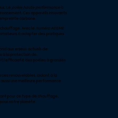
ux. Le
poêle haute performance
à
nvironnement. Ces appareils innovants
e empreinte carbone.
 chauffage. Avec le
numéro ADEME
sommateurs à adopter des pratiques
pond aux enjeux actuels de
s à la protection de
t l’efficacité des poêles à granulés
urces renouvelables, aidant à la
 aussi une meilleure performance
optant pour ce type de chauffage,
 pour notre planète.