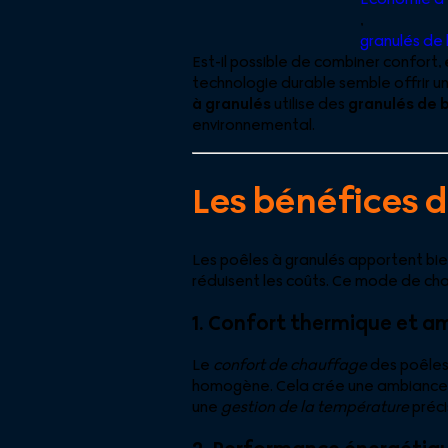
,
granulés de 
Est-il possible de combiner confort,
technologie durable semble offrir un
à granulés
utilise des
granulés de 
environnemental.
Les bénéfices 
Les poêles à granulés apportent bi
réduisent les coûts. Ce mode de cha
1. Confort thermique et a
Le
confort de chauffage
des poêles 
homogène. Cela crée une ambiance c
une
gestion de la température
préci