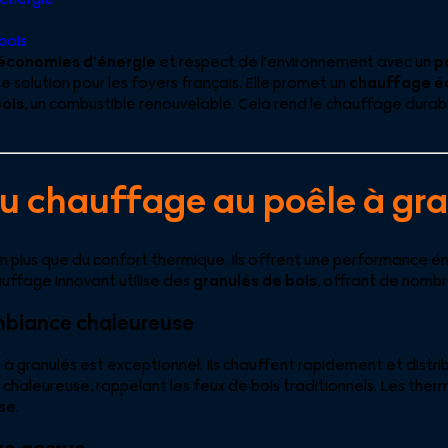
bois
économies d’énergie
et respect de l’environnement avec un
p
e solution pour les foyers français. Elle promet un
chauffage é
bois
, un combustible renouvelable. Cela rend le chauffage durab
du chauffage au poêle à gr
en plus que du confort thermique. Ils offrent une performance 
uffage innovant utilise des
granulés de bois
, offrant de nomb
mbiance chaleureuse
à granulés est exceptionnel. Ils chauffent rapidement et distri
haleureuse, rappelant les feux de bois traditionnels. Les the
se.