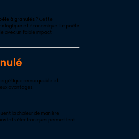
oêle à granulés
? Cette
cologique
et économique. Le
poêle
le avec un faible impact
anulé
énergétique remarquable et
reux avantages.
buent la chaleur de manière
rmostats électroniques permettent