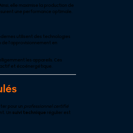
insi, elle maximise la production de
assurent une performance optimale.
odernes utilisent des technologies
on de l’approvisionnement en
ligemment les appareils. Ces
ractif et écoénergétique.
ulés
pter pour un
professionnel certifié
nt. Un
suivi technique
régulier est