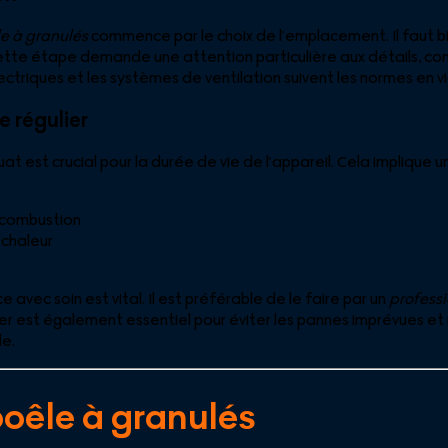
le à granulés
commence par le choix de l’emplacement. Il faut bi
tte étape demande une attention particulière aux détails, comm
ectriques et les systèmes de ventilation suivent les normes en v
 régulier
t est crucial pour la durée de vie de l’appareil. Cela implique u
 combustion
chaleur
vec soin est vital. Il est préférable de le faire par un
professi
ier est également essentiel pour éviter les pannes imprévues et
e.
oêle à granulés