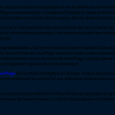
ins de performance énergétique et de durabilité sont primordia
uffage écoresponsable
. Il combine efficacité et respect de l’e
ir une chaleur constante et homogène. Ainsi, ils réduisent notr
) joue un rôle essentiel dans la promotion de ces systèmes de
des et informations précieuses. Ces ressources aident les con
caces.
à
granulés bois
, c’est opter pour une solution durable. Cela ré
ant ces systèmes de chauffage dans nos foyers, nous contribuon
et d’économiser sur nos factures de chauffage. La polyvalence e
 à l’appui de l’
agence de l’environnement
.
chauffage
est un choix stratégique et durable. Il utilise des resso
fre non seulement du confort et une ambiance chaleureuse mais
crucial pour la durabilité et l’efficacité de ces appareils. En 
spectueux de l’environnement. C’est un choix judicieux et durable