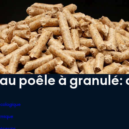
u poêle à granulé: 
cologique
rmique
énergie