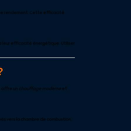
de rendement. Cette efficacité
leur efficacité énergétique. Utiliser
?
a offre un
chauffage moderne
et
nés vers la chambre de combustion.