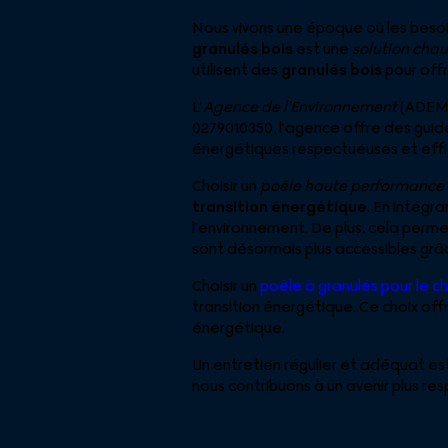
Nous vivons une époque où les beso
granulés bois
est une
solution cha
utilisent des
granulés bois
pour offr
L’
Agence de l’Environnement
(ADEME
0279010350, l’agence offre des gui
énergétiques respectueuses et effi
Choisir un
poêle haute performance
transition énergétique
. En intégr
l’environnement. De plus, cela perm
sont désormais plus accessibles grâce
Choisir un
poêle à granulés pour le 
transition énergétique. Ce choix of
énergétique.
Un entretien régulier et adéquat est 
nous contribuons à un avenir plus re