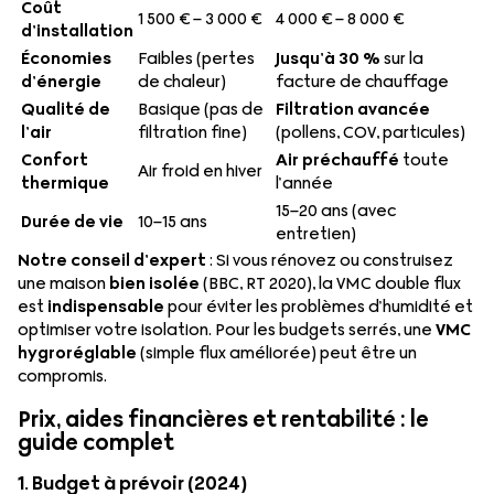
Coût
1 500 € – 3 000 €
4 000 € – 8 000 €
d’installation
Économies
Faibles (pertes
Jusqu’à 30 %
sur la
d’énergie
de chaleur)
facture de chauffage
Qualité de
Basique (pas de
Filtration avancée
l’air
filtration fine)
(pollens, COV, particules)
Confort
Air préchauffé
toute
Air froid en hiver
thermique
l’année
15–20 ans (avec
Durée de vie
10–15 ans
entretien)
Notre conseil d’expert
: Si vous rénovez ou construisez
une maison
bien isolée
(BBC, RT 2020), la VMC double flux
est
indispensable
pour éviter les problèmes d’humidité et
optimiser votre isolation. Pour les budgets serrés, une
VMC
hygroréglable
(simple flux améliorée) peut être un
compromis.
Prix, aides financières et rentabilité : le
guide complet
1. Budget à prévoir (2024)