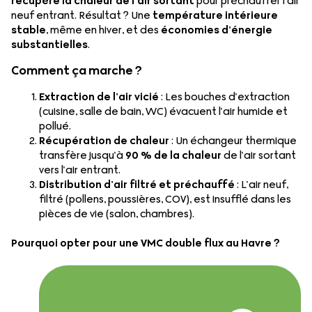
récupère la chaleur de l’air sortant
pour préchauffer l’air
neuf entrant. Résultat ? Une
température intérieure
stable
, même en hiver, et des
économies d’énergie
substantielles
.
Comment ça marche ?
Extraction de l’air vicié
: Les bouches d’extraction
(cuisine, salle de bain, WC) évacuent l’air humide et
pollué.
Récupération de chaleur
: Un échangeur thermique
transfère jusqu’à
90 % de la chaleur
de l’air sortant
vers l’air entrant.
Distribution d’air filtré et préchauffé
: L’air neuf,
filtré (pollens, poussières, COV), est insufflé dans les
pièces de vie (salon, chambres).
Pourquoi opter pour une VMC double flux au Havre ?