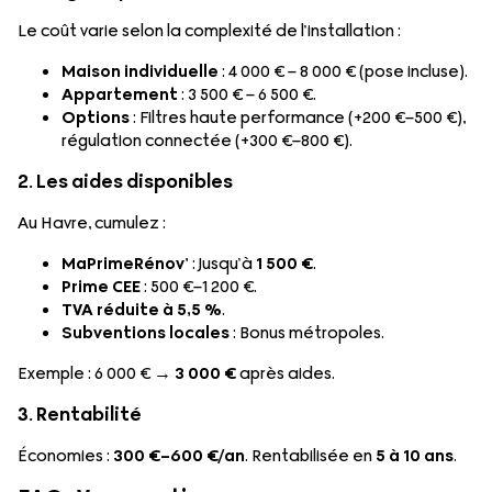
Le coût varie selon la complexité de l’installation :
Maison individuelle
: 4 000 € – 8 000 € (pose incluse).
Appartement
: 3 500 € – 6 500 €.
Options
: Filtres haute performance (+200 €–500 €),
régulation connectée (+300 €–800 €).
2. Les aides disponibles
Au Havre, cumulez :
MaPrimeRénov’
: Jusqu’à
1 500 €
.
Prime CEE
: 500 €–1 200 €.
TVA réduite à 5,5 %
.
Subventions locales
: Bonus métropoles.
Exemple : 6 000 € →
3 000 €
après aides.
3. Rentabilité
Économies :
300 €–600 €/an
. Rentabilisée en
5 à 10 ans
.