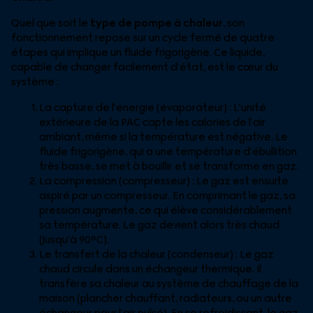
Quel que soit le
type de pompe à chaleur
, son
fonctionnement repose sur un cycle fermé de quatre
étapes qui implique un fluide frigorigène. Ce liquide,
capable de changer facilement d’état, est le cœur du
système :
La capture de l’énergie (évaporateur) : L’unité
extérieure de la PAC capte les calories de l’air
ambiant, même si la température est négative. Le
fluide frigorigène, qui a une température d’ébullition
très basse, se met à bouillir et se transforme en gaz.
La compression (compresseur) : Le gaz est ensuite
aspiré par un compresseur. En comprimant le gaz, sa
pression augmente, ce qui élève considérablement
sa température. Le gaz devient alors très chaud
(jusqu’à 90°C).
Le transfert de la chaleur (condenseur) : Le gaz
chaud circule dans un échangeur thermique. Il
transfère sa chaleur au système de chauffage de la
maison (plancher chauffant, radiateurs, ou un autre
échangeur pour l’air pulsé). En se refroidissant, le gaz