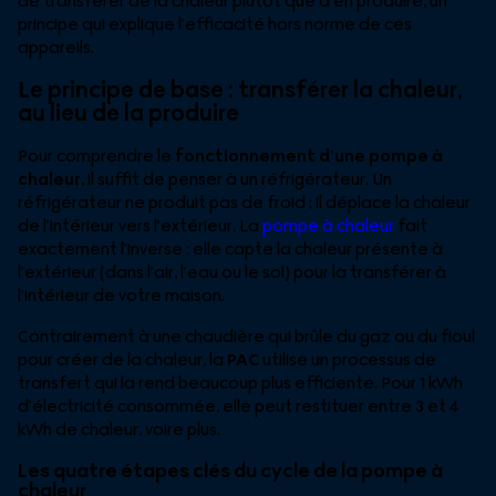
de transférer de la chaleur plutôt que d’en produire, un
principe qui explique l’efficacité hors norme de ces
appareils.
Le principe de base : transférer la chaleur,
au lieu de la produire
Pour comprendre le
fonctionnement d’une pompe à
chaleur
, il suffit de penser à un réfrigérateur. Un
réfrigérateur ne produit pas de froid ; il déplace la chaleur
de l’intérieur vers l’extérieur. La
pompe à chaleur
fait
exactement l’inverse : elle capte la chaleur présente à
l’extérieur (dans l’air, l’eau ou le sol) pour la transférer à
l’intérieur de votre maison.
Contrairement à une chaudière qui brûle du gaz ou du fioul
pour créer de la chaleur, la
PAC
utilise un processus de
transfert qui la rend beaucoup plus efficiente. Pour 1 kWh
d’électricité consommée, elle peut restituer entre 3 et 4
kWh de chaleur, voire plus.
Les quatre étapes clés du cycle de la pompe à
chaleur